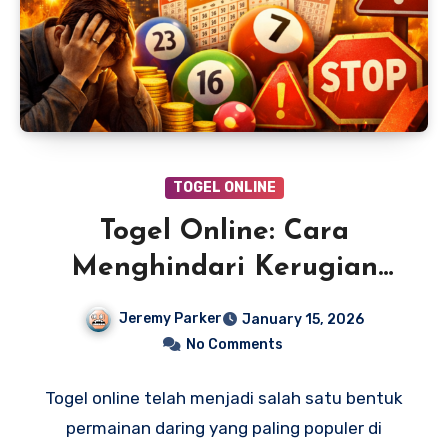
TOGEL ONLINE
Togel Online: Cara
Menghindari Kerugian
Besar
Jeremy Parker
January 15, 2026
No Comments
Togel online telah menjadi salah satu bentuk
permainan daring yang paling populer di