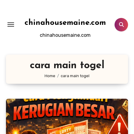
Skip
to
content
chinahousemaine.com
chinahousemaine.com
cara main togel
Home
cara main togel