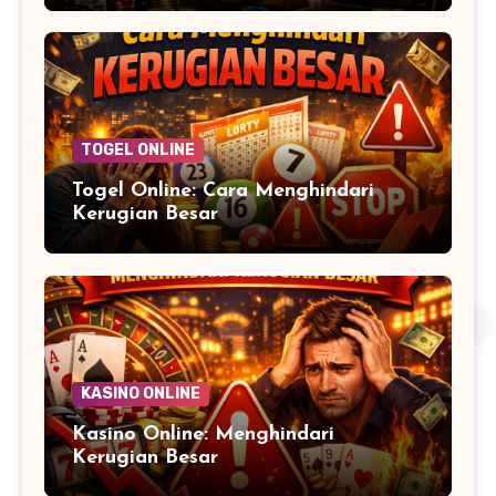
TOGEL ONLINE
Togel Online: Cara Menghindari
Kerugian Besar
KASINO ONLINE
Kasino Online: Menghindari
Kerugian Besar