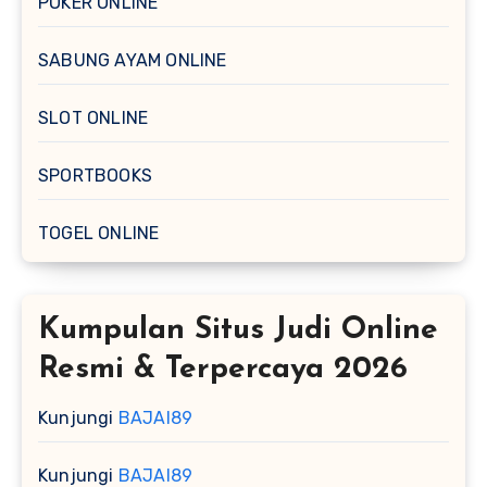
POKER ONLINE
SABUNG AYAM ONLINE
SLOT ONLINE
SPORTBOOKS
TOGEL ONLINE
Kumpulan Situs Judi Online
Resmi & Terpercaya 2026
Kunjungi
BAJAI89
Kunjungi
BAJAI89