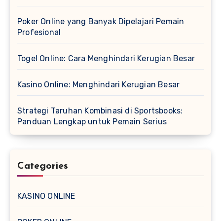
Poker Online yang Banyak Dipelajari Pemain
Profesional
Togel Online: Cara Menghindari Kerugian Besar
Kasino Online: Menghindari Kerugian Besar
Strategi Taruhan Kombinasi di Sportsbooks:
Panduan Lengkap untuk Pemain Serius
Categories
KASINO ONLINE