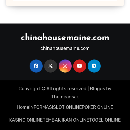
chinahousemaine.com
chinahousemaine.com
Copyright © All rights reserved
|
Blogus
by
Themeansar
.
Home
INFORMASI
SLOT ONLINE
POKER ONLINE
KASINO ONLINE
TEMBAK IKAN ONLINE
TOGEL ONLINE