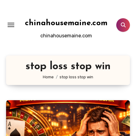
Skip
to
content
chinahousemaine.com
chinahousemaine.com
stop loss stop win
Home
stop loss stop win