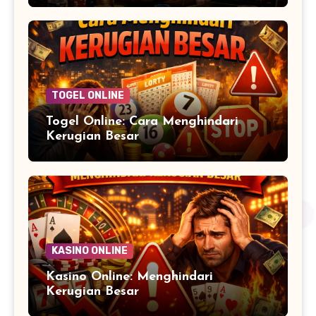
TOGEL ONLINE
Togel Online: Cara Menghindari
Kerugian Besar
KASINO ONLINE
Kasino Online: Menghindari
Kerugian Besar