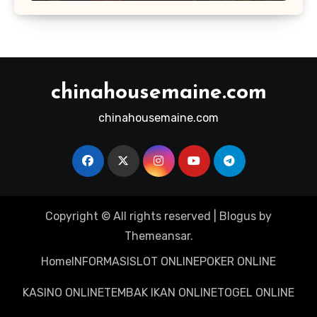
chinahousemaine.com
chinahousemaine.com
Copyright © All rights reserved
|
Blogus
by
Themeansar
.
Home
INFORMASI
SLOT ONLINE
POKER ONLINE
KASINO ONLINE
TEMBAK IKAN ONLINE
TOGEL ONLINE